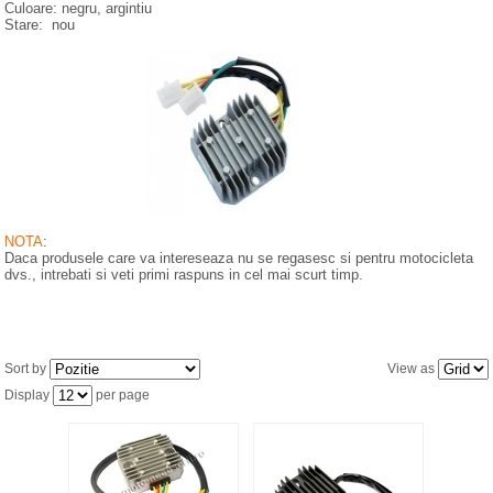
Culoare: negru, argintiu
SERVICII MOTO
Stare: nou
VANZARI MOTO
NOTA
:
Daca produsele care va intereseaza nu se regasesc si pentru motocicleta
dvs., intrebati si veti primi raspuns in cel mai scurt timp.
Sort by
View as
Display
per page