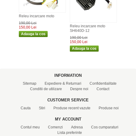
Releu incarcare moto
190,00 Lei
Releu incarcare moto
150,00 Lei
SH640D-12
190,00 Lei
150,00 Lei
INFORMATION
Sitemap
Expediere & Returnari
Confidentialitate
Conditii de utilizare
Despre noi
Contact
CUSTOMER SERVICE
Cauta
Stiri
Produse recent vazute
Produse noi
MY ACCOUNT
Contul meu
Comenzi
Adresa
Cos cumparaturi
Lista preferinte