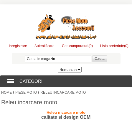
Inregistrare
Autentificare
Cos cumparaturi
(0)
Lista preferinte
(0)
CATEGORII
/
/
HOME
PIESE MOTO
RELEU INCARCARE MOTO
PIESE MOTO
Releu incarcare moto
ACCESORII MOTO
Releu incarcare moto
calitate si design OEM
CONSUMABILE MOTO