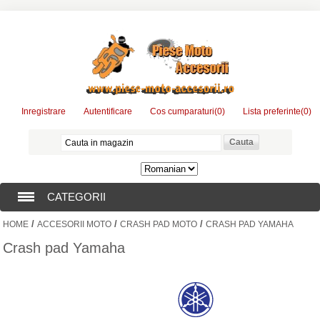
Inregistrare
Autentificare
Cos cumparaturi
(0)
Lista preferinte
(0)
CATEGORII
/
/
/
HOME
ACCESORII MOTO
CRASH PAD MOTO
CRASH PAD YAMAHA
PIESE MOTO
Crash pad Yamaha
ACCESORII MOTO
CONSUMABILE MOTO