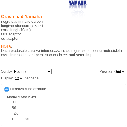
SERVICII MOTO
Crash pad Yamaha
VANZARI MOTO
negru sau imitatie carbon
lungime standard (7,5cm)
extra-lungi (10cm)
fara adaptor
cu adaptor
NOTA
:
Daca produsele care va intereseaza nu se regasesc si pentru motocicleta
dvs., intrebati si veti primi raspuns in cel mai scurt timp.
Sort by
View as
Display
per page
Filtreaza dupa atribute
Model motocicleta
R1
R6
FZ 6
Thundercat