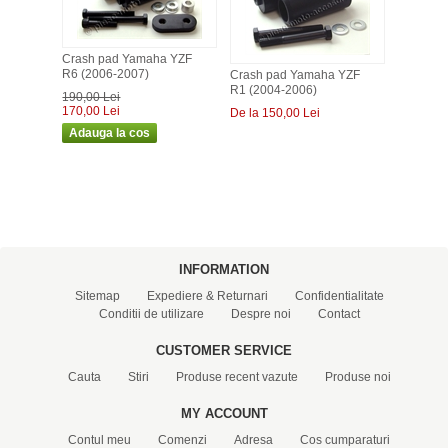
Crash pad Yamaha YZF
R6 (2006-2007)
Crash pad Yamaha YZF
R1 (2004-2006)
190,00 Lei
170,00 Lei
De la 150,00 Lei
INFORMATION
Sitemap
Expediere & Returnari
Confidentialitate
Conditii de utilizare
Despre noi
Contact
CUSTOMER SERVICE
Cauta
Stiri
Produse recent vazute
Produse noi
MY ACCOUNT
Contul meu
Comenzi
Adresa
Cos cumparaturi