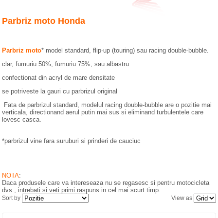
SERVICII MOTO
Parbriz moto Honda
VANZARI MOTO
Parbriz moto
* model standard, flip-up (touring) sau racing double-bubble.
clar, fumuriu 50%, fumuriu 75%, sau albastru
confectionat din acryl de mare densitate
se potriveste la gauri cu parbrizul original
Fata de parbrizul standard, modelul
racing double-bubble
are o pozitie mai
verticala, directionand aerul putin mai sus si eliminand turbulentele care
lovesc casca.
*parbrizul vine fara suruburi si prinderi de cauciuc
NOTA
:
Daca produsele care va intereseaza nu se regasesc si pentru motocicleta
dvs., intrebati si veti primi raspuns in cel mai scurt timp.
Sort by
View as