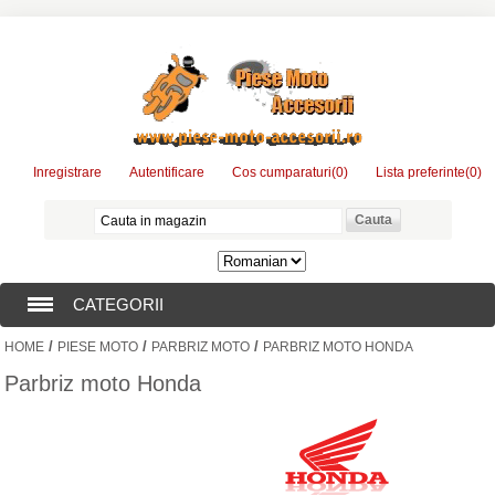
Inregistrare
Autentificare
Cos cumparaturi
(0)
Lista preferinte
(0)
CATEGORII
/
/
/
HOME
PIESE MOTO
PARBRIZ MOTO
PARBRIZ MOTO HONDA
PIESE MOTO
Parbriz moto Honda
ACCESORII MOTO
CONSUMABILE MOTO