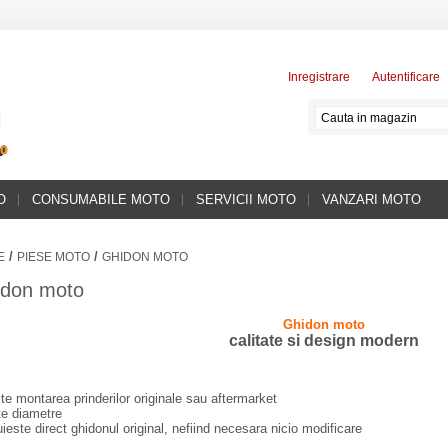
Inregistrare
Autentificare
O
CONSUMABILE MOTO
SERVICII MOTO
VANZARI MOTO
/
/
E
PIESE MOTO
GHIDON MOTO
idon moto
Ghidon moto
calitate si design modern
te montarea prinderilor originale sau aftermarket
ite diametre
uieste direct ghidonul original, nefiind necesara nicio modificare