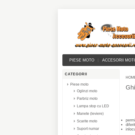
PIESE MOTO
ACCESORII MOT
CATEGORII
HOM
Piese moto
Gh
Oglinzi moto
Parbriz moto
Lampa stop cu LED
Manete (leviere)
permi
Scarite moto
difer
Suport numar
inloc