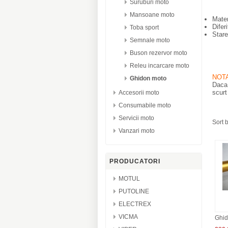
Suruburi moto
Mansoane moto
Mater
Diferi
Toba sport
Star
Semnale moto
Buson rezervor moto
Releu incarcare moto
NOT
Ghidon moto
Daca 
scurt
Accesorii moto
Consumabile moto
Servicii moto
Sort 
Vanzari moto
PRODUCATORI
MOTUL
PUTOLINE
ELECTREX
VICMA
Ghid