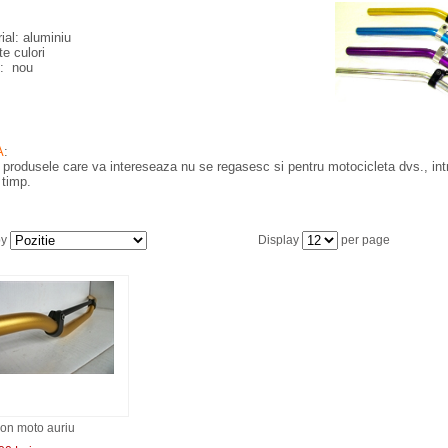
ial: aluminiu
te culori
e: nou
A
:
produsele care va intereseaza nu se regasesc si pentru motocicleta dvs., intre
 timp.
by
Display
per page
on moto auriu