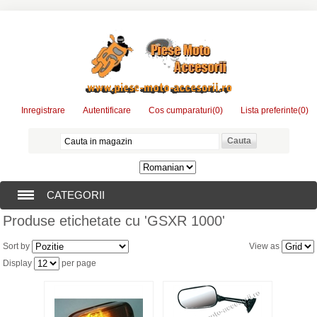
Inregistrare
Autentificare
Cos cumparaturi
(0)
Lista preferinte
(0)
CATEGORII
Produse etichetate cu 'GSXR 1000'
PIESE MOTO
Sort by
View as
ACCESORII MOTO
Display
per page
CONSUMABILE MOTO